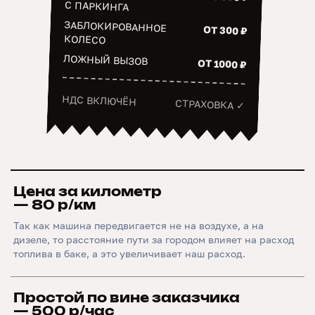
С ПАРКИНГА
ЗАБЛОКИРОВАННОЕ
ОТ 300 ₽
КОЛЕСО
ЛОЖНЫЙ ВЫЗОВ
ОТ 1000 ₽
НДС ВКЛЮЧЁН
СТРАХОВКА ✓
Цена за километр
— 80 р/км
Так как машина передвигается не на воздухе, а на
дизеле, то расстояние пути за городом влияет на расход
топлива в баке, а это увеличивает наш расход.
Простой по вине заказчика
— 500 р/час